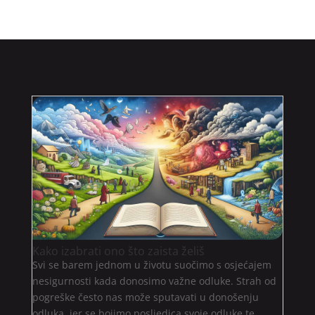
Kako izabrati ono što zaista želiš
Svi se barem jednom u životu suočimo s osjećajem
nesigurnosti kada donosimo važne odluke. Strah od
pogreške često nas može sputavati u donošenju
odluka, jer se bojimo posljedica svoje odluke te