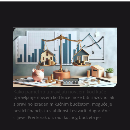
Kako pametno upravljati novcem kod kuće
Upravljanje novcem kod kuće može biti izazovno, ali
s pravilno izrađenim kućnim budžetom, moguće je
postići financijsku stabilnost i ostvariti dugoročne
ciljeve. Prvi korak u izradi kućnog budžeta jes