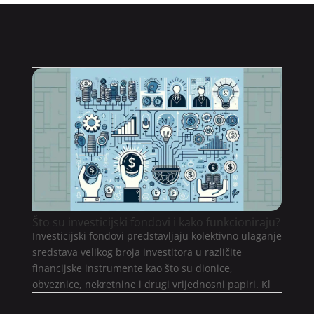
Što su investicijski fondovi i kako funkcioniraju?
Investicijski fondovi predstavljaju kolektivno ulaganje
sredstava velikog broja investitora u različite
financijske instrumente kao što su dionice,
obveznice, nekretnine i drugi vrijednosni papiri. Kl