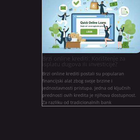
Brzi online krediti: Korištenje za
isplatu dugova ili investicije?
Brzi online krediti postali su popularan
financijski alat zbog svoje brzine i
jednostavnosti pristupa. Jedna od ključnih
prednosti ovih kredita je njihova dostupnost.
Za razliku od tradicionalnih bank