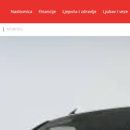
Naslovnica
Financije
Ljepota i zdravlje
Ljubav i veze