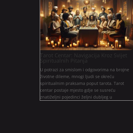
Tarot Centar: Navigacija Kroz Svijet
Spiritualnih Pitanja
U potrazi za smislom i odgovorima na brojne
životne dileme, mnogi ljudi se okreću
spiritualnim praksama poput tarota. Tarot
centar postaje mjesto gdje se susreću
znatiželjni pojedinci željni dubljeg u