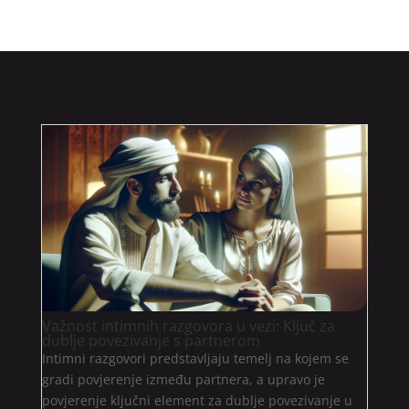
Važnost intimnih razgovora u vezi: Ključ za
dublje povezivanje s partnerom
Intimni razgovori predstavljaju temelj na kojem se
gradi povjerenje između partnera, a upravo je
povjerenje ključni element za dublje povezivanje u