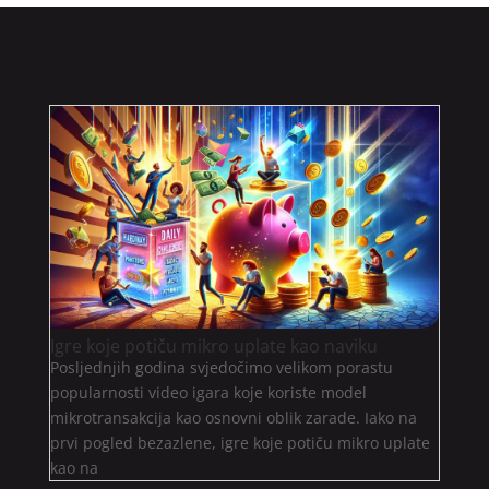
Igre koje potiču mikro uplate kao naviku
Posljednjih godina svjedočimo velikom porastu
popularnosti video igara koje koriste model
mikrotransakcija kao osnovni oblik zarade. Iako na
prvi pogled bezazlene, igre koje potiču mikro uplate
kao na