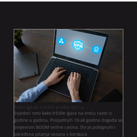
Kako igrati casino preko vpn-a
Svjedoci smo kako tržište igara na sreću raste iz
godine u godinu. Posljednjih 10-ak godina događa se
svojevrsni BOOM online casina, što je potegnulo i
određena pitanja vezana s kori&sca