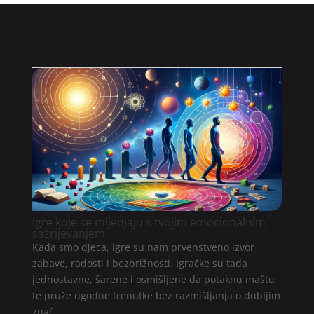
Igre koje se mijenjaju s tvojim emocionalnim
sazrijevanjem
Kada smo djeca, igre su nam prvenstveno izvor
zabave, radosti i bezbrižnosti. Igračke su tada
jednostavne, šarene i osmišljene da potaknu maštu
te pruže ugodne trenutke bez razmišljanja o dubljim
znač