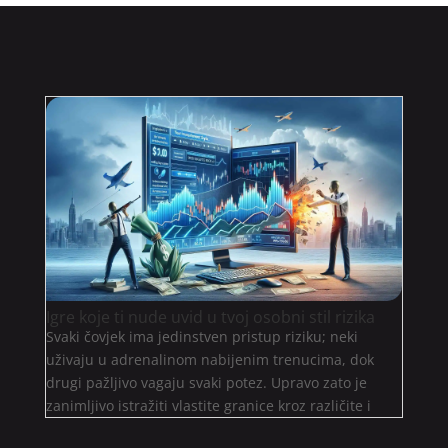
Igre koje ti nude uvid u tvoj osobni stil rizika
Svaki čovjek ima jedinstven pristup riziku; neki
uživaju u adrenalinom nabijenim trenucima, dok
drugi pažljivo vagaju svaki potez. Upravo zato je
zanimljivo istražiti vlastite granice kroz različite i