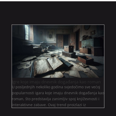
Igre koje imaju dnevnik događanja kao roman
U posljednjih nekoliko godina svjedočimo sve većoj
popularnosti igara koje imaju dnevnik događanja kao
roman, što predstavlja zanimljiv spoj književnosti i
interaktivne zabave. Ovaj trend proizlazi iz