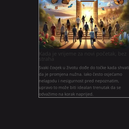
Kada je vrijeme za novi početak, bez
straha
Svaki čovjek u životu dođe do točke kada shvat
da je promjena nužna. Iako često osjećamo
nelagodu i nesigurnost pred nepoznatim,
upravo to može biti idealan trenutak da se
odvažimo na korak naprijed.