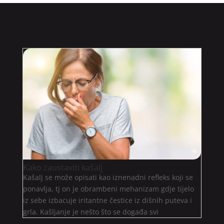
Kako zaustaviti kašalj
Kašalj se može opisati kao iznenadni refleks koji se
ponavlja, tj on je obrambeni mehanizam gdje tijelo
iz sebe izbacuje iritantne čestice iz dišnih puteva i
grla. Kašljanje je nešto što se događa svi