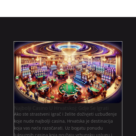
Najbolji Casino U Hrvatskoj: Gdje Se Igrati
Ako ste strastveni igrač i želite doživjeti uzbuđenje
koje nude najbolji casina, Hrvatska je destinacija
koja vas neće razočarati. Uz bogatu ponudu
luksuznih casina koja pružaju vrhunsku uslugu i