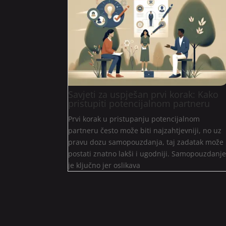
Savjeti za uspješan prvi korak: Kako
pristupiti potencijalnom partneru
Prvi korak u pristupanju potencijalnom
partneru često može biti najzahtjevniji, no uz
pravu dozu samopouzdanja, taj zadatak može
postati znatno lakši i ugodniji. Samopouzdanj
je ključno jer oslikava