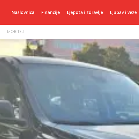
Naslovnica
Financije
Ljepota i zdravlje
Ljubav i veze