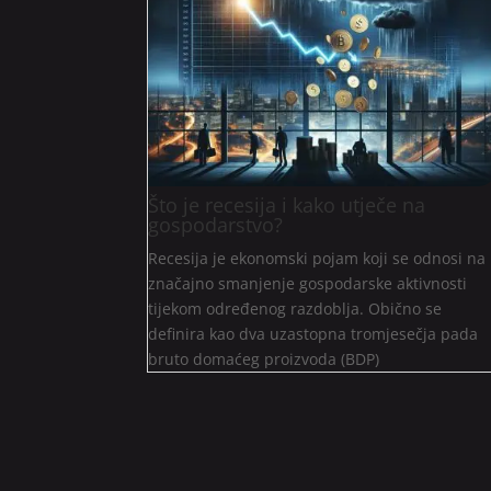
Što je recesija i kako utječe na
gospodarstvo?
Recesija je ekonomski pojam koji se odnosi na
značajno smanjenje gospodarske aktivnosti
tijekom određenog razdoblja. Obično se
definira kao dva uzastopna tromjesečja pada
bruto domaćeg proizvoda (BDP)