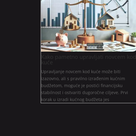
Kako pametno upravljati novcem ko
kuće
Upravljanje novcem kod kuće može biti
izazovno, ali s pravilno izrađenim kućnim
budžetom, moguće je postići financijsku
stabilnost i ostvariti dugoročne ciljeve. Prvi
korak u izradi kućnog budžeta jes