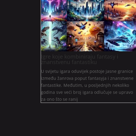
Igre koje kombiniraju fantasy i
znanstvenu fantastiku
U svijetu igara oduvijek postoje jasne granice
između žanrova poput fantasyja i znanstvene
fantastike. Međutim, u posljednjih nekoliko
godina sve veći broj igara odlučuje se upravo
za ono što se ranij