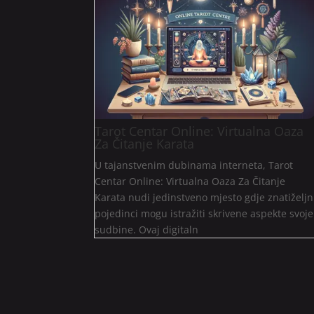
Tarot Centar Online: Virtualna Oaza
Za Čitanje Karata
U tajanstvenim dubinama interneta, Tarot
Centar Online: Virtualna Oaza Za Čitanje
Karata nudi jedinstveno mjesto gdje znatiželjn
pojedinci mogu istražiti skrivene aspekte svoje
sudbine. Ovaj digitaln