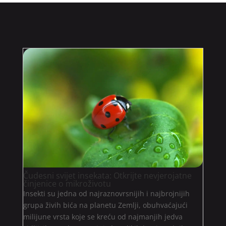
Čudesni svijet insekata: Otkrijte nevjerojatne
činjenice o mikroživotu
Insekti su jedna od najraznovrsnijih i najbrojnijih
grupa živih bića na planetu Zemlji, obuhvaćajući
milijune vrsta koje se kreću od najmanjih jedva