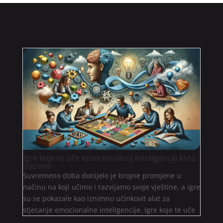
Igre koje te uče emocionalnoj inteligenciji kroz
izazove
Suvremeno doba donijelo je brojne promjene u
načinu na koji učimo i razvijamo svoje vještine, a igre
su se pokazale kao iznimno učinkovit alat za
stjecanje emocionalne inteligencije. Igre koje te uče