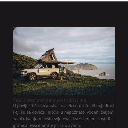
Fascinantne priče o avanturistima
U povijesti čovječanstva, uvijek su postojali pojedinci
koji su se odvažili kročiti u nepoznato, vođeni željom
za otkrivanjem novih svjetova i izazivanjem vlastitih
granica. Fascinantne priče o avantu