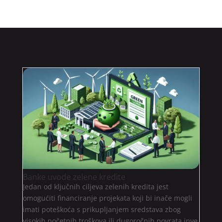
Banke uvode zelene kredite
Jedan od ključnih ciljeva zelenih kredita jest
omogućiti financiranje projekata koji bi inače mogli
imati poteškoća s prikupljanjem sredstava zbog
visokih početnih troškova ili dugoročnih povrata inve