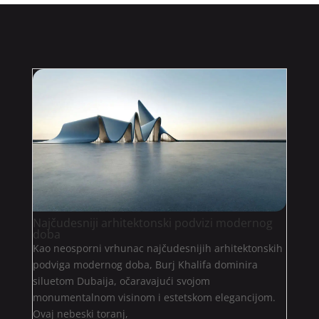
Najčudesniji arhitektonski podvizi modernog
doba
Kao neosporni vrhunac najčudesnijih arhitektonskih
podviga modernog doba, Burj Khalifa dominira
siluetom Dubaija, očaravajući svojom
monumentalnom visinom i estetskom elegancijom.
Ovaj nebeski toranj,