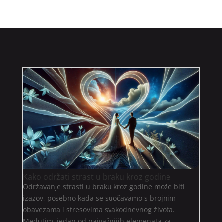
Kako održati strast u braku kroz godine
Održavanje strasti u braku kroz godine može biti
izazov, posebno kada se suočavamo s brojnim
obavezama i stresovima svakodnevnog života.
Međutim, jedan od najvažnijih elemenata za