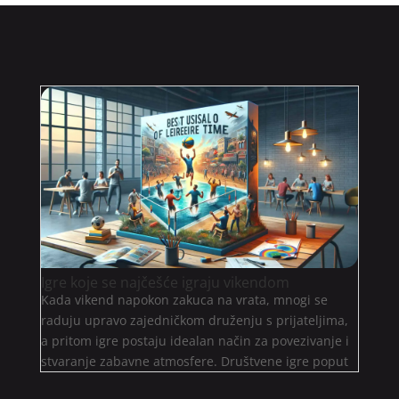
Igre koje se najčešće igraju vikendom
Kada vikend napokon zakuca na vrata, mnogi se
raduju upravo zajedničkom druženju s prijateljima,
a pritom igre postaju idealan način za povezivanje i
stvaranje zabavne atmosfere. Društvene igre poput