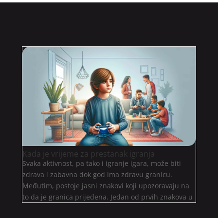
Kada je vrijeme za prestanak igranja
Svaka aktivnost, pa tako i igranje igara, može biti
zdrava i zabavna dok god ima zdravu granicu.
Međutim, postoje jasni znakovi koji upozoravaju na
to da je granica prijeđena. Jedan od prvih znakova u