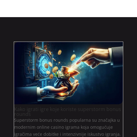
Kako igrati igre koje koriste superstorm bonus
rounds
Superstorm bonus rounds popularna su značajka u
modernim online casino igrama koja omogućuje
igračima veće dobitke i intenzivnije iskustvo igranja.