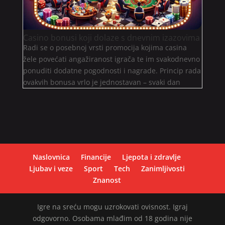
Casino bonusi koji dolaze s dnevnim izazovima
Radi se o posebnoj vrsti promocija kojima casina
žele povećati angažiranost igrača te im svakodnevno
ponuditi dodatne pogodnosti i nagrade. Princip rada
ovakvih bonusa vrlo je jednostavan – svaki dan
Naslovnica
Financije
Ljepota i zdravlje
Ljubav i veze
Sport
Tech
Zanimljivosti
Znanost
Igre na sreću mogu uzrokovati ovisnost. Igraj
odgovorno. Osobama mlađim od 18 godina nije