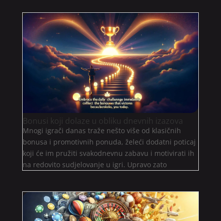
Bonusi koji dolaze u obliku dnevnih izazova
Mnogi igrači danas traže nešto više od klasičnih
bonusa i promotivnih ponuda, želeći dodatni poticaj
koji će im pružiti svakodnevnu zabavu i motivirati ih
na redovito sudjelovanje u igri. Upravo zato