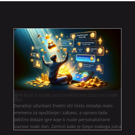
Igre koje ti nude personalizirane izazove svaki
dan
Današnji užurbani životni stil često ostavlja malo
vremena za opuštanje i zabavu, a upravo tada
odlično dolaze igre koje ti nude personalizirane
izazove svaki dan. Zamisli kako je lijepo svakoga jutra