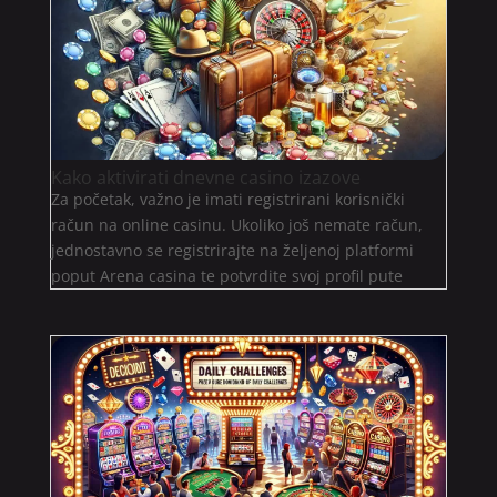
Kako aktivirati dnevne casino izazove
Za početak, važno je imati registrirani korisnički
račun na online casinu. Ukoliko još nemate račun,
jednostavno se registrirajte na željenoj platformi
poput Arena casina te potvrdite svoj profil pute