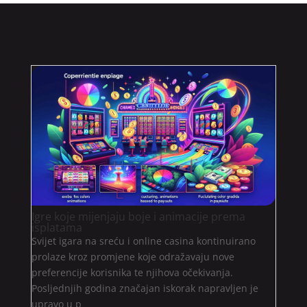
Igre koje mijenjaju boje i animacije prema
isplatama
Svijet igara na sreću i online casina kontinuirano
prolaze kroz promjene koje odražavaju nove
preferencije korisnika te njihova očekivanja.
Posljednjih godina značajan iskorak napravljen je
upravo u p