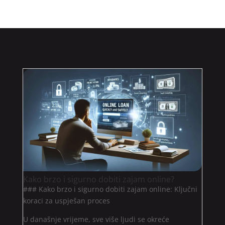
Kako brzo i sigurno dobiti zajam online?
### Kako brzo i sigurno dobiti zajam online: Ključni
koraci za uspješan proces
U današnje vrijeme, sve više ljudi se okreće