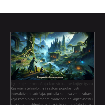
Igre koje se ponašaju kao virtualne knjige igara
Razvojem tehnologije i rastom popularnosti
interaktivnih sadržaja, pojavila se nova vrsta zabave
koja kombinira elemente tradicionalne književnosti i
suvremenih videoigara. Igre koje se ponašaju kao v