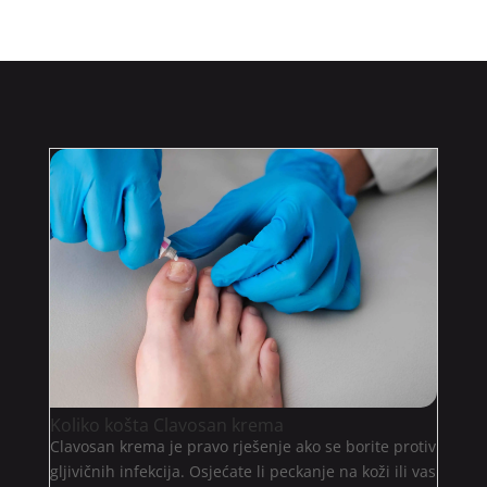
Koliko košta Clavosan krema
Clavosan krema je pravo rješenje ako se borite protiv
gljivičnih infekcija. Osjećate li peckanje na koži ili vas