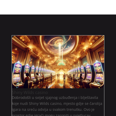
Shiny Wilds casino
Dobrodošli u svijet sjajnog uzbuđenja i blještavila
koje nudi Shiny Wilds casino, mjesto gdje se čarolija
igara na sreću odvija u svakom trenutku. Ovo je
prostor gdje igrači mogu zaroniti u svjetlucav