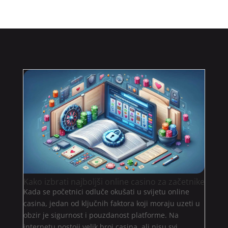
Kako izbrati najboljši online casino za začetnike
Kada se početnici odluče okušati u svijetu online
casina, jedan od ključnih faktora koji moraju uzeti u
obzir je sigurnost i pouzdanost platforme. Na
internetu postoji velik broj casina, ali nisu svi