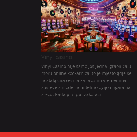
Vinyl casino
Vinyl Casino nije samo još jedna igraonica u
moru online kockarnica; to je mjesto gdje se
nostalgična čežnja za prošlim vremenima
susreće s modernom tehnologijom igara na
sreću. Kada prvi put zakorači