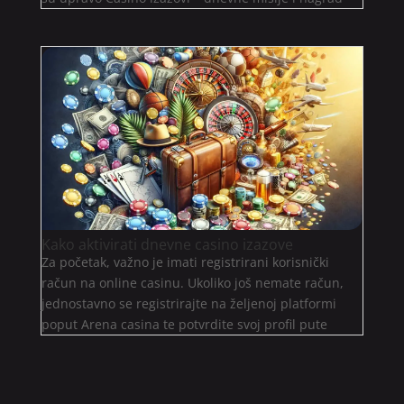
Kako aktivirati dnevne casino izazove
Za početak, važno je imati registrirani korisnički
račun na online casinu. Ukoliko još nemate račun,
jednostavno se registrirajte na željenoj platformi
poput Arena casina te potvrdite svoj profil pute