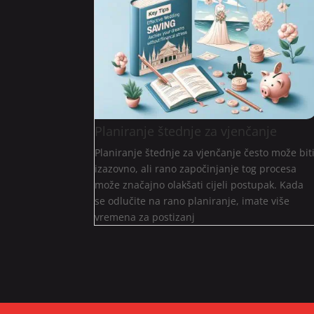
Planiranje štednje za vjenčanje
Planiranje štednje za vjenčanje često može bit
izazovno, ali rano započinjanje tog procesa
može značajno olakšati cijeli postupak. Kada
se odlučite na rano planiranje, imate više
vremena za postizanj