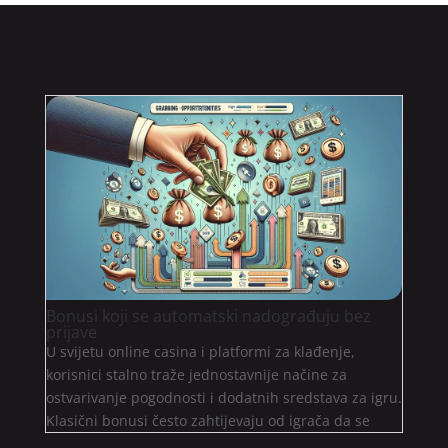
Bonusi koji se automatski nadograđuju bez
prijave
U svijetu online casina i platformi za klađenje,
korisnici stalno traže jednostavnije načine za
ostvarivanje pogodnosti i dodatnih sredstava za igru.
Klasični bonusi često zahtijevaju od igrača da se