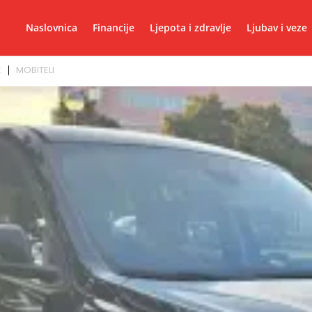
Naslovnica
Financije
Ljepota i zdravlje
Ljubav i veze