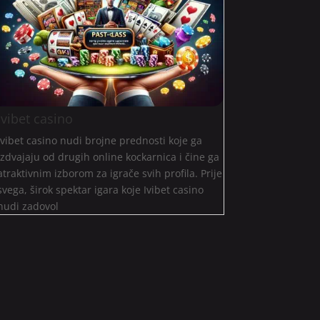
Ivibet casino
Ivibet casino nudi brojne prednosti koje ga
izdvajaju od drugih online kockarnica i čine ga
atraktivnim izborom za igrače svih profila. Prije
svega, širok spektar igara koje Ivibet casino
nudi zadovol