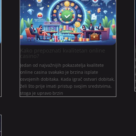
Kako prepoznati kvalitetan online
casino?
Jedan od najvažnijih pokazatelja kvalitete
online casina svakako je brzina isplate
osvojenih dobitaka. Kada igrač ostvari dobitak,
želi što prije imati pristup svojim sredstvima,
stoga je upravo brzin