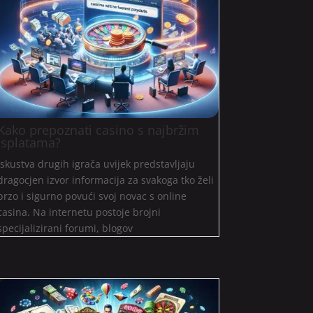
Kako prepoznati casino s najbržim
isplatama?
Iskustva drugih igrača uvijek predstavljaju
dragocjen izvor informacija za svakoga tko želi
brzo i sigurno povući svoj novac s online
casina. Na internetu postoje brojni
specijalizirani forumi, blogov