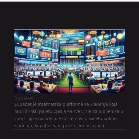
Supabet
Supabet je internetska platforma za klađenje koja
nudi široku paletu opcija za sve vrste zaljubljenika u
sport i igre na sreću. Ako ste novi u svijetu online
klađenja, Supabet vam pruža jednostavan i