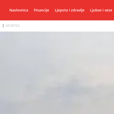
Naslovnica
Financije
Ljepota i zdravlje
Ljubav i veze