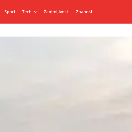
Sport
Tech
Zanimljivosti
Znanost