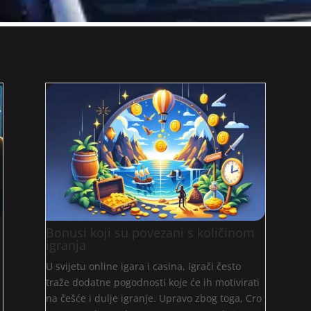
Bonusi koji su povezani s količinom
igranja
U svijetu online igara i casina, igrači često
traže dodatne pogodnosti koje će ih motivirati
na češće i dulje igranje. Upravo zbog toga, Cro