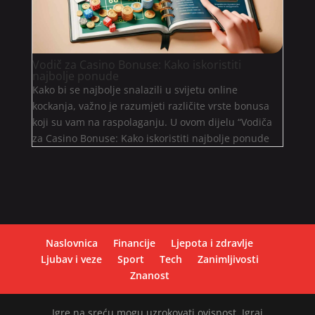
Vodič za Casino Bonuse: Kako iskoristiti
najbolje ponude
Kako bi se najbolje snalazili u svijetu online
kockanja, važno je razumjeti različite vrste bonusa
koji su vam na raspolaganju. U ovom dijelu “Vodiča
za Casino Bonuse: Kako iskoristiti najbolje ponude
Naslovnica
Financije
Ljepota i zdravlje
Ljubav i veze
Sport
Tech
Zanimljivosti
Znanost
Igre na sreću mogu uzrokovati ovisnost. Igraj