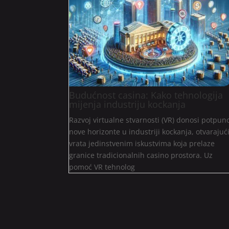
Budućnost casina: Kako tehnologija
mijenja industriju kockanja
Razvoj virtualne stvarnosti (VR) donosi potpun
nove horizonte u industriji kockanja, otvarajuć
vrata jedinstvenim iskustvima koja prelaze
granice tradicionalnih casino prostora. Uz
pomoć VR tehnolog