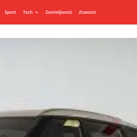
Sport
Tech
Zanimljivosti
Znanost