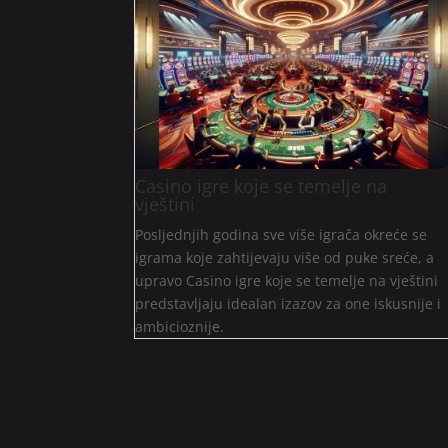
Casino igre koje se temelje na
vještini
Posljednjih godina sve više igrača okreće se
igrama koje zahtijevaju više od puke sreće, a
upravo Casino igre koje se temelje na vještini
predstavljaju idealan izazov za one iskusnije i
ambicioznije.