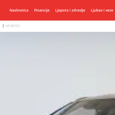
Naslovnica
Financije
Ljepota i zdravlje
Ljubav i veze