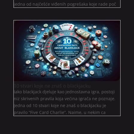
jedna od najčešće viđenih pogrešaka koje rade poč
10 stvari koje ne znaš o blackjacku
Iako blackjack djeluje kao jednostavna igra, postoji
niz skrivenih pravila koja većina igrača ne poznaje.
Jedna od 10 stvari koje ne znaš o blackjacku je
pravilo “Five Card Charlie”. Naime, u nekim ca