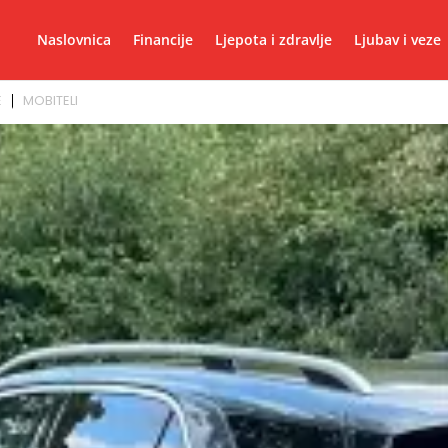
Naslovnica
Financije
Ljepota i zdravlje
Ljubav i veze