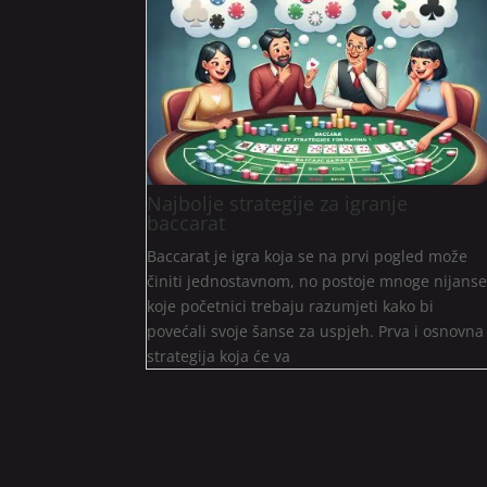
Najbolje strategije za igranje
baccarat
Baccarat je igra koja se na prvi pogled može
činiti jednostavnom, no postoje mnoge nijans
koje početnici trebaju razumjeti kako bi
povećali svoje šanse za uspjeh. Prva i osnovna
strategija koja će va