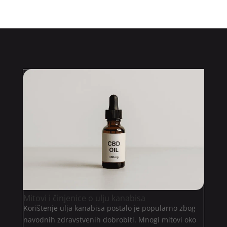
Mitovi i činjenice o ulju kanabisa
Korištenje ulja kanabisa postalo je popularno zbog
navodnih zdravstvenih dobrobiti. Mnogi mitovi oko